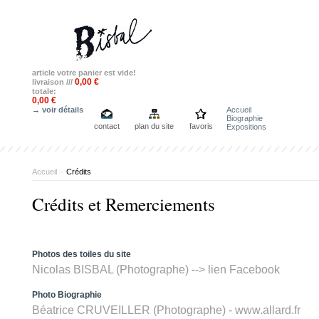
article
votre panier est vide!
0,00 €
livraison ///
totale:
0,00 €
→ voir détails
Accueil
Biographie
contact
plan du site
favoris
Expositions
Accueil
>
Crédits
Crédits et Remerciements
Photos des toiles du site
Nicolas BISBAL (Photographe) --> lien
Facebook
Photo Biographie
Béatrice CRUVEILLER (Photographe) - www.allard.fr