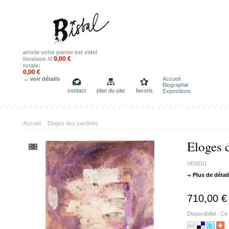
article
votre panier est vide!
0,00 €
livraison ///
totale:
0,00 €
→ voir détails
Accueil
Biographie
contact
plan du site
favoris
Expositions
Accueil
>
Eloges des sardines
Eloges 
VENDU
Plus de détai
710,00 €
Disponibilité :
Ce 