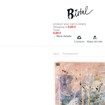
product
your cart is empty
0,00 €
Shipping ///
Total:
0,00 €
→ More details
Contacto
Mapa del sitio
Inicio
>
Transparence