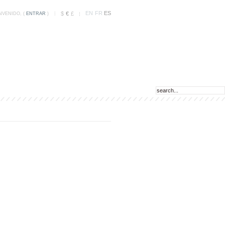
EN
FR
ES
$
€
£
NVENIDO, (
ENTRAR
)